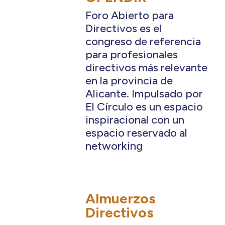
l
Foro Abierto para
Directivos es el
congreso de referencia
para profesionales
directivos más relevante
la
en la provincia de
s
Alicante. Impulsado por
Desde
El Círculo es un espacio
inspiracional con un
te en
espacio reservado al
ón
networking
s de tu
tos y
el.
ionante
Almuerzos
ción.
Directivos