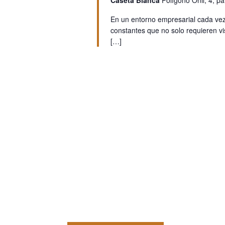
Caseta Blanca
Polígono Onil, 4, pa
En un entorno empresarial cada vez m
constantes que no solo requieren vis
[…]
Descubre los