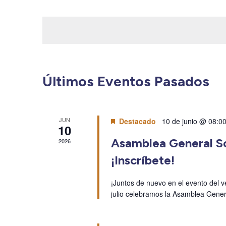
para
Seleccionar
la
fecha.
palabra
clave.
Últimos Eventos Pasados
JUN
Destacado
10 de junio @ 08:0
10
Asamblea General So
2026
¡Inscríbete!
¡Juntos de nuevo en el evento del ve
julio celebramos la Asamblea Gener