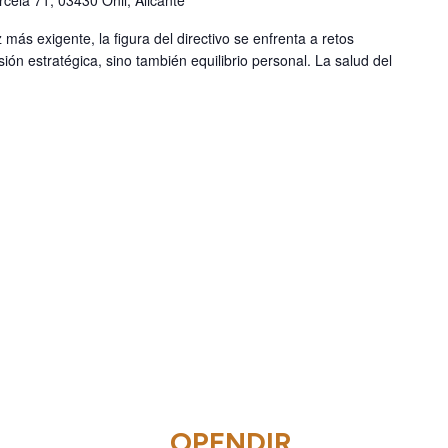
rcela 71, 03430 Onil, Alicante
ás exigente, la figura del directivo se enfrenta a retos
ión estratégica, sino también equilibrio personal. La salud del
OPENDIR