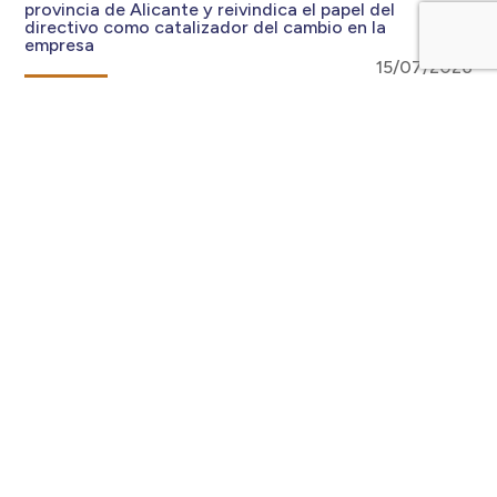
provincia de Alicante y reivindica el papel del
directivo como catalizador del cambio en la
empresa
15/07/2026
1200 asistentes y 12 ponentes convertirán
OPENDIR en el gran foro del liderazgo directivo
12/06/2026
Abel Matutes, presidente de Palladium Hotel
Group, Antonio Romero, director general de