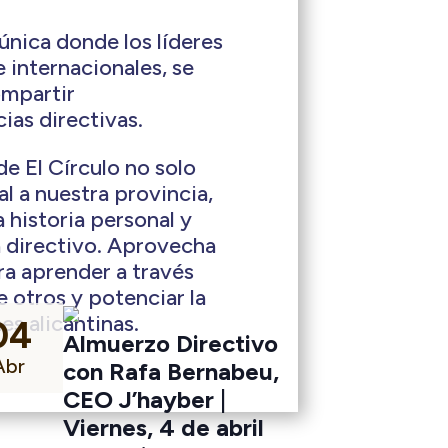
única donde los líderes
 internacionales, se
ompartir
ias directivas.
e El Círculo no solo
l a nuestra provincia,
 historia personal y
a directivo. Aprovecha
ra aprender a través
e otros y potenciar la
s alicantinas.
04
Almuerzo Directivo
Abr
con Rafa Bernabeu,
CEO J’hayber |
Viernes, 4 de abril