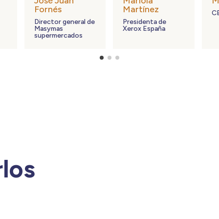
t
Adolfo Utor
Rafa Juan
D
Presidente de
CEO de Vicky
Co
Baleària
Foods
H
rlos