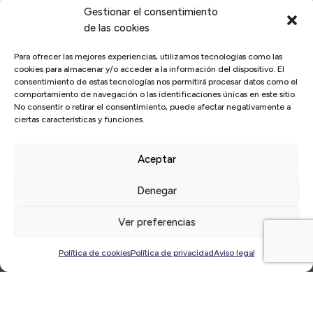
Gestionar el consentimiento
de las cookies
Inicio
/
Actualidad
/
El Círculo
/
El Círculo reúne a 50
Para ofrecer las mejores experiencias, utilizamos tecnologías como las
empresarios y directivos socios en un encuentro digital para
cookies para almacenar y/o acceder a la información del dispositivo. El
consentimiento de estas tecnologías nos permitirá procesar datos como el
establecer sinergias empresariales
comportamiento de navegación o las identificaciones únicas en este sitio.
No consentir o retirar el consentimiento, puede afectar negativamente a
ciertas características y funciones.
Aceptar
Denegar
Ver preferencias
Política de cookies
Política de privacidad
Aviso legal