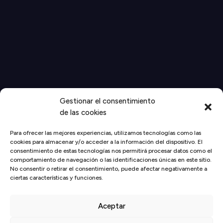
Gestionar el consentimiento
de las cookies
Para ofrecer las mejores experiencias, utilizamos tecnologías como las
cookies para almacenar y/o acceder a la información del dispositivo. El
consentimiento de estas tecnologías nos permitirá procesar datos como el
comportamiento de navegación o las identificaciones únicas en este sitio.
No consentir o retirar el consentimiento, puede afectar negativamente a
Inicio
/
Actualidad
/
Socios
/
Ciclo Desayunos CirculoTEC
ciertas características y funciones.
«Ciberseguridad: estrategias y herramientas frente a una
amenaza constante», con Fernando Cocho | Miércoles, 11 de
octubre , a las 09:00h ¡Inscríbete! – Exclusivo para socios
Aceptar