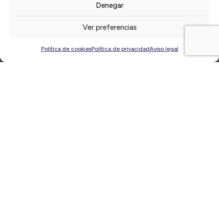
Denegar
Ver preferencias
Política de cookies
Política de privacidad
Aviso legal
El Círculo – Directivos de Alicante
impulsa el ciclo
Desayunos CírculoTEC
, un foro exclusivo para socios en el
que los directivos y directivas de la provincia tendrán la
oportunidad de asistir a sesiones de trabajo prácticas,
impartidas por especialistas en cada materia, en torno a
temáticas muy actuales relacionadas con diversas tecnologías
aplicadas a la gestión empresarial y directiva como la
Transformación Digital
, el
Metaverso
, la
IA
o el
Blockchain
,