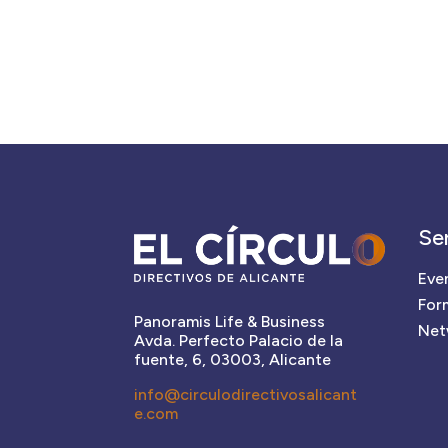
Se
Eve
For
Panoramis Life & Business
Net
Avda. Perfecto Palacio de la
fuente, 6, 03003, Alicante
info@circulodirectivosalicant
e.com