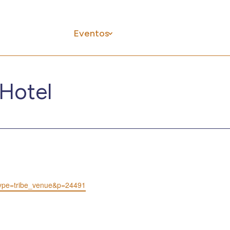
El Círculo
Eventos
Networking
Formació
Hotel
t_type=tribe_venue&p=24491