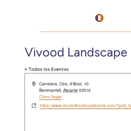
Vivood Landscape 
« Todos los Eventos
Dirección
Carretera, Ctra. d'Alcoi, 10
Benimantell
,
Alicante
03516
Cómo llegar
Website
https://www.circulodirectivosalicante.com/?pos