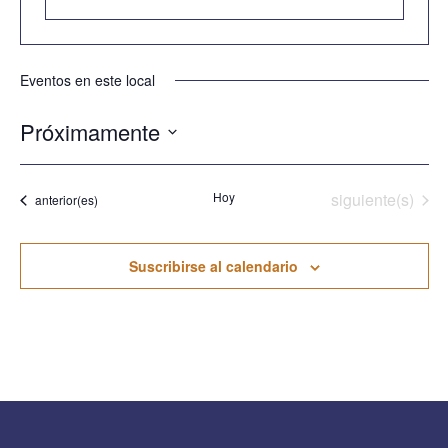
Eventos en este local
Próximamente
Seleccionar
fecha.
Eventos
Hoy
siguiente(s)
Eventos
anterior(es)
Suscribirse al calendario