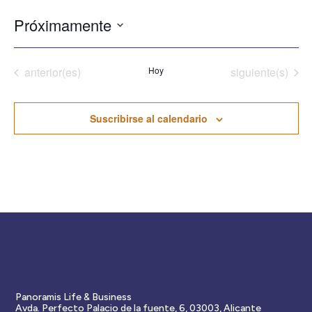
Próximamente
Seleccionar
fecha.
Eventos
Eventos
anterior(es)
Hoy
siguiente(s)
Suscribirse al calendario
Panoramis Life & Business
Avda. Perfecto Palacio de la fuente, 6, 03003, Alicante