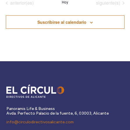
Eventos
Eventos
anterior(es)
Hoy
siguiente(s)
Suscribirse al calendario
Panoramis Life & Business
Avda. Perfecto Palacio de la fuente, 6, 03003, Alicante
info@circulodirectivosalicante.com