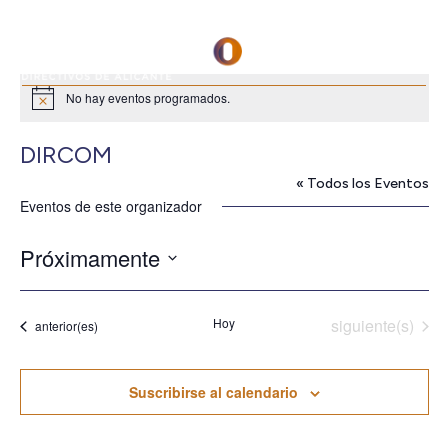
No hay eventos programados.
Aviso
DIRCOM
« Todos los Eventos
Eventos de este organizador
Próximamente
Seleccionar
fecha.
Eventos
Hoy
siguiente(s)
Eventos
anterior(es)
Suscribirse al calendario