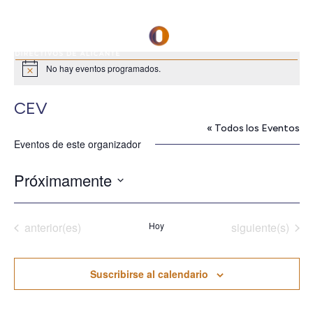
No hay eventos programados.
Aviso
CEV
« Todos los Eventos
Eventos de este organizador
Próximamente
Seleccionar
fecha.
Eventos
Eventos
anterior(es)
Hoy
siguiente(s)
Suscribirse al calendario