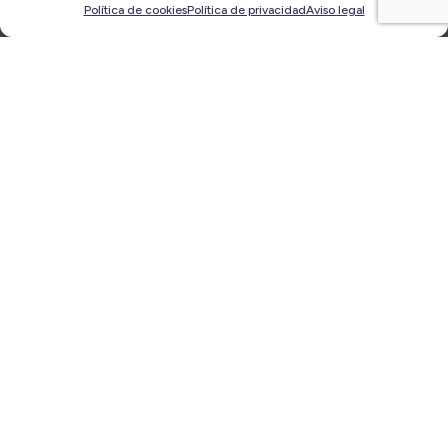
Política de cookies
Política de privacidad
Aviso legal
Fco. Javier Cantoral, presidente corporativo de
Teralco Group: « He tenido diferentes retos
profesionales en mi vida y todos los he afrontado
con mucha voluntad, profesionalidad y con el
objetivo de aprender »
20/03/2023