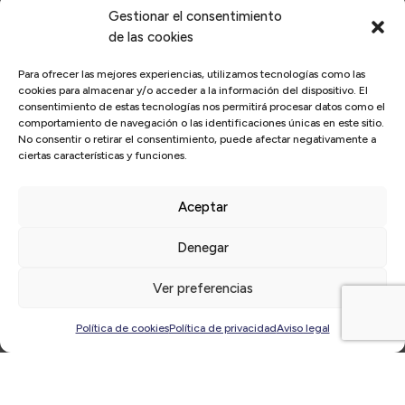
Gestionar el consentimiento
de las cookies
Para ofrecer las mejores experiencias, utilizamos tecnologías como las
cookies para almacenar y/o acceder a la información del dispositivo. El
consentimiento de estas tecnologías nos permitirá procesar datos como el
comportamiento de navegación o las identificaciones únicas en este sitio.
No consentir o retirar el consentimiento, puede afectar negativamente a
ciertas características y funciones.
Aceptar
Inicio
/
cursos
Denegar
Últimas
noticias
Ver preferencias
Política de cookies
Política de privacidad
Aviso legal
‘Estrategias de marketing eficientes y ¿flexibles?’