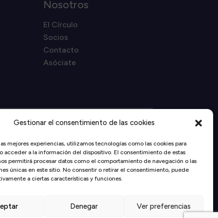
Nosotros
El Círculo
Socios
Contacto
Asóciate
Gestionar el consentimiento de las cookies
Proyecto financiado por la
Unión Europea –
las mejores experiencias, utilizamos tecnologías como las cookies para
NextGenerationEU
 acceder a la información del dispositivo. El consentimiento de estas
nos permitirá procesar datos como el comportamiento de navegación o las
nes únicas en este sitio. No consentir o retirar el consentimiento, puede
ivamente a ciertas características y funciones.
de privacidad
eptar
Denegar
Ver preferencias