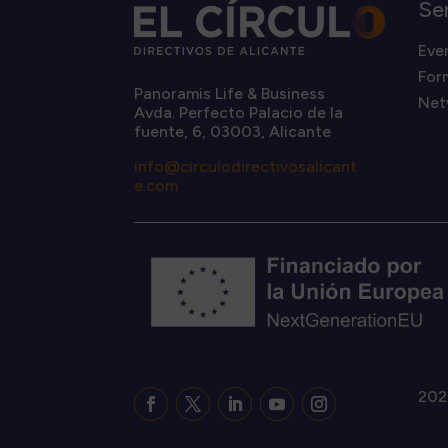
Se
Eve
For
Panoramis Life & Business
Net
Avda. Perfecto Palacio de la
fuente, 6, 03003, Alicante
info@circulodirectivosalicant
e.com
202