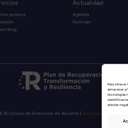
rvicios
Actualidad
ntos propios
Agenda
mación
Noticias
working
Para ofrecer 
almacenar y/o
tecnologías 
identificacio
afectar negat
6 © Círculo de Directivos de Alicante |
Aviso legal
|
Política 
Ac