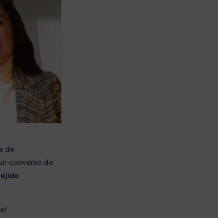
a de
 un convenio de
tejido
el