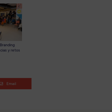
Branding
ias y retos
stión
ica de las
. La marca
lanca
ora de
dad en las
Email

ciones
nas