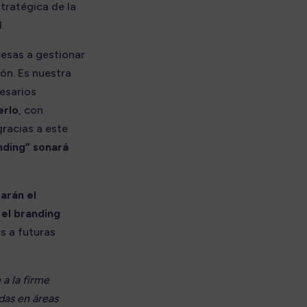
stratégica de la
.
esas a gestionar
ón. Es nuestra
resarios
erlo
, con
gracias a este
nding” sonará
arán el
 el branding
as a futuras
a la firme
das en áreas