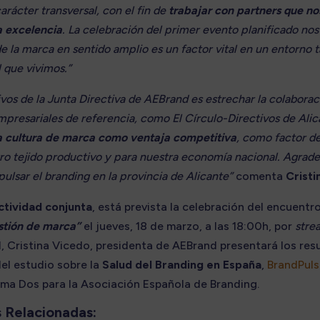
arácter transversal, con el fin de
trabajar con partners que 
a excelencia
. La celebración del primer evento planificado nos
e la marca en sentido amplio es un factor vital en un entorno t
 que vivimos.”
ivos de la Junta Directiva de AEBrand es estrechar la colabora
presariales de referencia, como El Círculo-Directivos de Alic
la cultura de marca como ventaja competitiva
, como factor d
ro tejido productivo y para nuestra economía nacional. Agrade
ulsar el branding en la provincia de Alicante”
comenta
Cristi
ctividad conjunta
, está prevista la celebración del encuentr
estión de marca”
el jueves, 18 de marzo, a las 18:00h, por
stre
l, Cristina Vicedo, presidenta de AEBrand presentará los res
del estudio sobre la
Salud del Branding en España
,
BrandPul
gma Dos para la Asociación Española de Branding.
 Relacionadas: