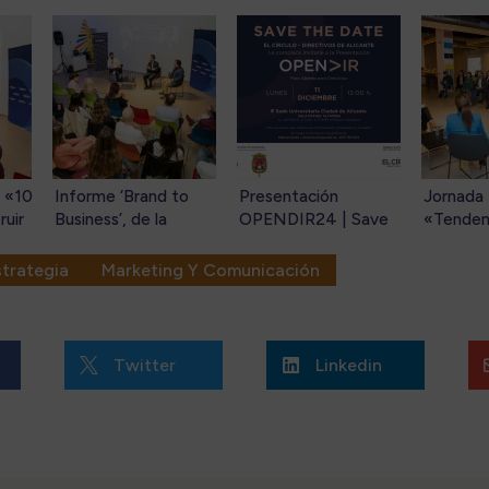
g «10
Informe ‘Brand to
Presentación
Jornada 
ruir
Business’, de la
OPENDIR24 | Save
«Tendenc
n el
consultora alicantina
the date: lunes 11 de
de la ge
Behind. Construir una
diciembre a las
estratég
strategia
Marketing Y Comunicación
cómo
marca B2B: el 73% de
12:00h, en la Sede
marcas» 
n el
las decisiones de
Universitaria Ciudad
como pa
compra ya está en
de Alicante (Av. de
generad
manos de millennials.
Ramón y Cajal, 4)
rentabili
Twitter
Linkedin


organiza
alicanti