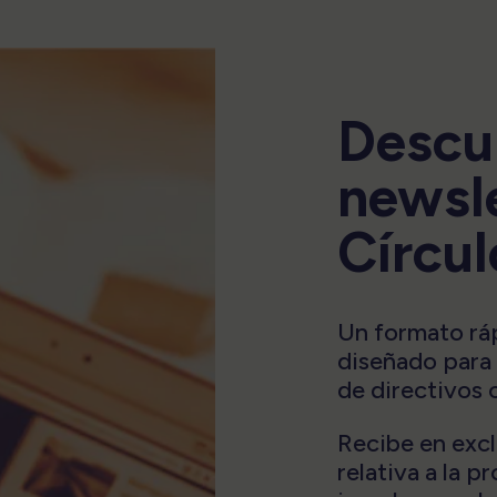
Descu
newsle
Círcul
Un formato rápi
diseñado para e
de directivos 
Recibe en excl
relativa a la 