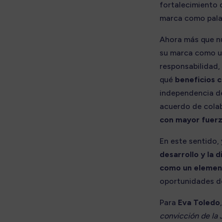
fortalecimiento d
marca como pala
Ahora más que n
su marca como un
responsabilidad,
qué
beneficios c
independencia de
acuerdo de colab
con mayor fuerz
En este sentido,
desarrollo y la 
como un elemen
oportunidades de
Para
Eva Toledo
convicción de la 