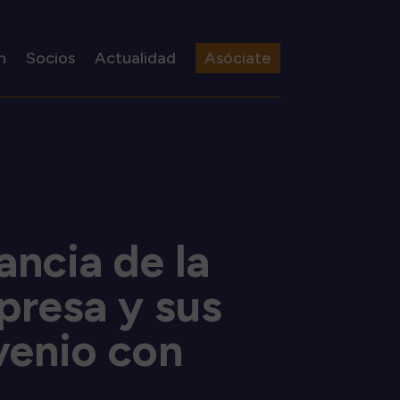
n
Socios
Actualidad
Asóciate
ancia de la
presa y sus
venio con