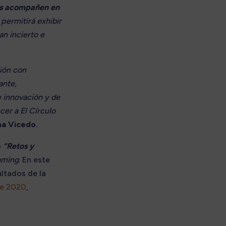
nos acompañen en
 permitirá exhibir
an incierto e
ción con
ante,
e innovación y de
cer a El Círculo
na Vicedo
.
o
“Retos y
aming
. En este
ultados de la
se 2020
,