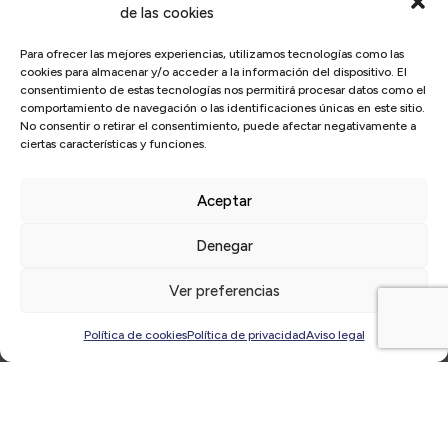
de las cookies
Para ofrecer las mejores experiencias, utilizamos tecnologías como las
cookies para almacenar y/o acceder a la información del dispositivo. El
consentimiento de estas tecnologías nos permitirá procesar datos como el
comportamiento de navegación o las identificaciones únicas en este sitio.
Inicio
/
Actualidad
/
El Círculo
/
El Círculo-Directivos de
No consentir o retirar el consentimiento, puede afectar negativamente a
Alicante y ESIC firman un convenio para potenciar la
ciertas características y funciones.
formación de directivos
Aceptar
Denegar
Ver preferencias
Política de cookies
Política de privacidad
Aviso legal