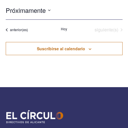
Próximamente
Seleccionar
fecha.
Eventos
Hoy
siguiente(s)
Eventos
anterior(es)
Suscribirse al calendario