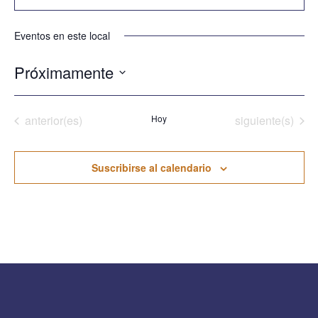
Eventos en este local
Próximamente
Seleccionar
fecha.
Eventos
Eventos
anterior(es)
Hoy
siguiente(s)
Suscribirse al calendario