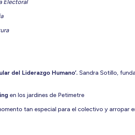
 Electoral
ia
tura
gular del Liderazgo Humano’.
Sandra Sotillo, fund
king
en los jardines de Petimetre
mento tan especial para el colectivo y arropar e