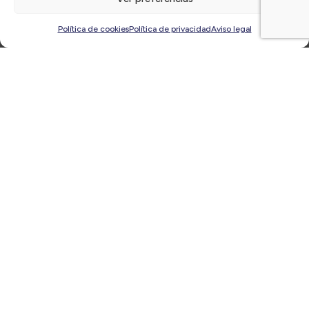
Últimas
noticias
Política de cookies
Política de privacidad
Aviso legal
Ciclo Desayunos CirculoTEC ‘Transforma tu
negocio con IA y SAP Business One’ | Miércoles 27
de noviembre, a las 9:00h ¡Inscríbete!
12/11/2024