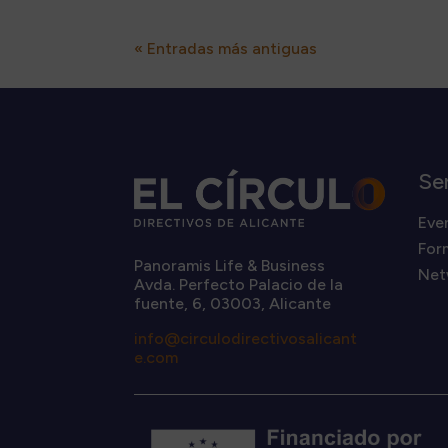
« Entradas más antiguas
Se
Eve
For
Panoramis Life & Business
Net
Avda. Perfecto Palacio de la
fuente, 6, 03003, Alicante
info@circulodirectivosalicant
e.com