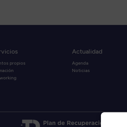
rvicios
Actualidad
ntos propios
Agenda
mación
Noticias
working