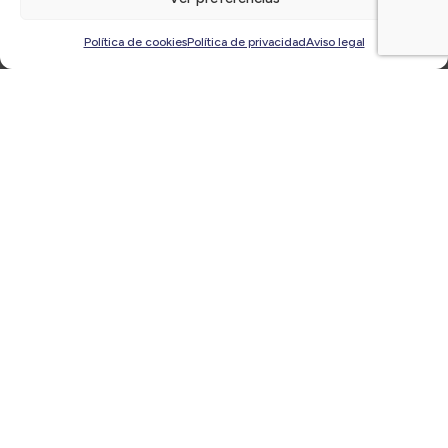
Últimas
noticias
Política de cookies
Política de privacidad
Aviso legal
Jornada «El reto de la innovación en los sectores
tradicionales» en Ibi | Jueves, 1 de febrero, a las
16:30h ¡Inscríbete!
18/01/2024