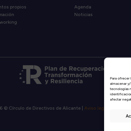
ntos propios
Agenda
mación
Noticias
working
Para ofrecer 
almacenar y/o
tecnologías 
identificacio
afectar negat
6 © Círculo de Directivos de Alicante |
Aviso legal
|
Política 
Ac