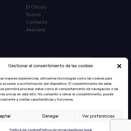
El Círculo
Socios
Contacto
Asóciate
Gestionar el consentimiento de las cookies
Proyecto financiado por la
Unión Europea –
las mejores experiencias, utilizamos tecnologías como las cookies para
NextGenerationEU
 acceder a la información del dispositivo. El consentimiento de estas
nos permitirá procesar datos como el comportamiento de navegación o las
nes únicas en este sitio. No consentir o retirar el consentimiento, puede
ivamente a ciertas características y funciones.
de privacidad
eptar
Denegar
Ver preferencias
Política de cookies
Política de privacidad
Aviso legal