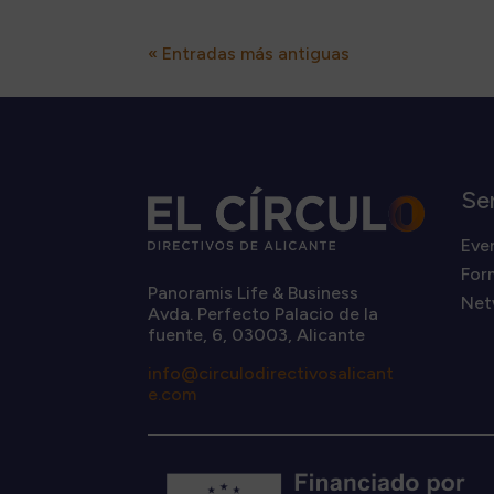
« Entradas más antiguas
Se
Eve
For
Panoramis Life & Business
Net
Avda. Perfecto Palacio de la
fuente, 6, 03003, Alicante
info@circulodirectivosalicant
e.com