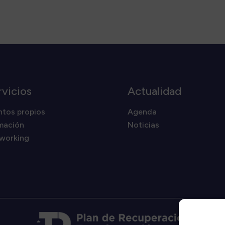
rvicios
Actualidad
ntos propios
Agenda
mación
Noticias
working