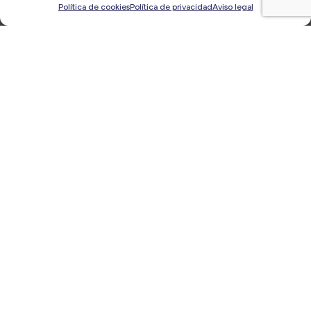
Política de cookies
Política de privacidad
Aviso legal
Jornada Canon ‘Impresión y procesos
documentales: aliados de la eficiencia y el ahorro
de costes’ | Jueves, 23 de octubre, a las 16:30h en
Actiu
25/09/2025