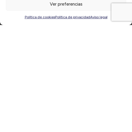
Ver preferencias
Últimas
noticias
Política de cookies
Política de privacidad
Aviso legal
Jornada Salud del Directivo ‘Parar para
Escuchar[se]: Un Respiro para el Directivo’ |
Viernes, 3 de octubre, a las 10:00h ¡Abierto plazo
de inscripciones!