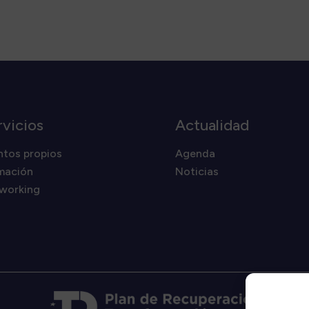
rvicios
Actualidad
ntos propios
Agenda
mación
Noticias
working