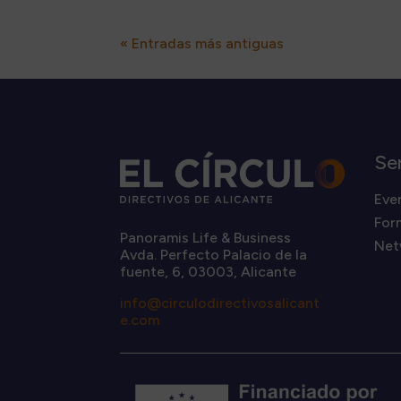
« Entradas más antiguas
Se
Eve
For
Panoramis Life & Business
Net
Avda. Perfecto Palacio de la
fuente, 6, 03003, Alicante
info@circulodirectivosalicant
e.com