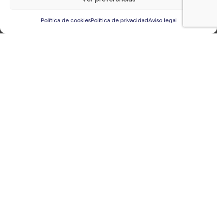
Últimas
noticias
Política de cookies
Política de privacidad
Aviso legal
Presentación Libro ‘De la Extinción a la IA: Mamuts
vs Humanos vs Humanoides’ de Albert Riba |
Jueves, 16 de octubre
06/10/2025