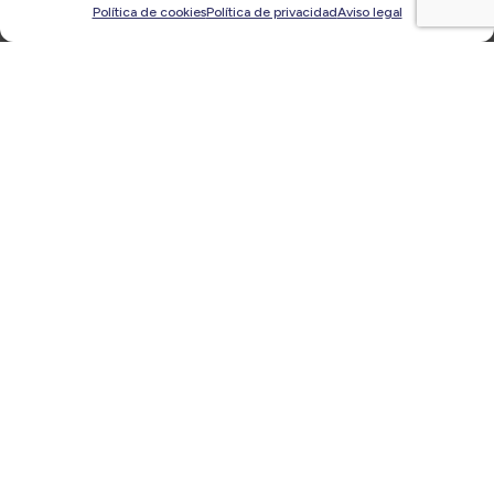
Política de cookies
Política de privacidad
Aviso legal
Informe ‘Brand to Business’, de la consultora
alicantina Behind. Construir una marca B2B: el 73%
de las decisiones de compra ya está en manos de
millennials.
28/03/2023