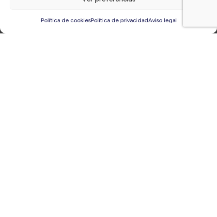
Últimas
noticias
Política de cookies
Política de privacidad
Aviso legal
Ciclo Desayunos CirculoTEC ‘Transforma tu
negocio con IA y SAP Business One’ | Miércoles 27
de noviembre, a las 9:00h ¡Inscríbete!
12/11/2024