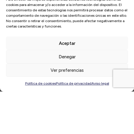
cookies para almacenar y/o acceder a la información del dispositivo. El
consentimiento de estas tecnologías nos permitirá procesar datos como el
comportamiento de navegación o las identificaciones únicas en este sitio.
Inicio
/
Actualidad
/
El Círculo
/
📢Exclusivo para socios:
No consentir o retirar el consentimiento, puede afectar negativamente a
Webinar ‘Gestión y medición de la reputación: desafío
ciertas características y funciones.
directivo en entornos VUCA’ con Sebastián Cebrián | Jueves,
25 de febrero, a las 09:30h ¡Inscríbete!
Aceptar
Denegar
Ver preferencias
Política de cookies
Política de privacidad
Aviso legal