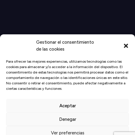
Gestionar el consentimiento
de las cookies
Para ofrecer las mejores experiencias, utilizamos tecnologías como las
cookies para almacenar y/o acceder a la información del dispositivo. El
consentimiento de estas tecnologías nos permitirá procesar datos como el
comportamiento de navegación o las identificaciones únicas en este sitio.
No consentir o retirar el consentimiento, puede afectar negativamente a
Inicio
/
Actualidad
/
El Círculo
/
WEBINAR ALTA DIRECCIÓN
ciertas características y funciones.
‘Objetivo CEO: Cómo transformar mi empresa para afrontar
2020’ con IMPROVEN
Aceptar
Denegar
Ver preferencias