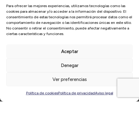
Para ofrecer las mejores experiencias, utilizamos tecnologías como las
cookies para almacenar y/o acceder a la información del dispositivo. El
consentimiento de estas tecnologías nos permitirá procesar datos como el
comportamiento de navegación o las identificaciones únicas en este sitio.
No consentir o retirar el consentimiento, puede afectar negativamente a
Inicio
/
Actualidad
/
El Círculo
/
Fundación GMP y Fundación
ciertas características y funciones.
Marjal cancelan el concierto benéfico Dreamers in White por el
COVID-19
Aceptar
Denegar
Ver preferencias
Política de cookies
Política de privacidad
Aviso legal