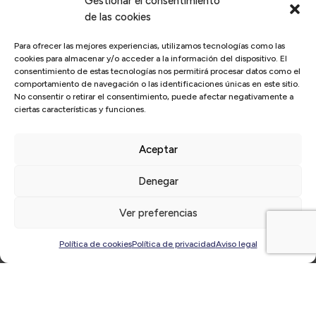
Gestionar el consentimiento
de las cookies
Para ofrecer las mejores experiencias, utilizamos tecnologías como las
cookies para almacenar y/o acceder a la información del dispositivo. El
consentimiento de estas tecnologías nos permitirá procesar datos como el
comportamiento de navegación o las identificaciones únicas en este sitio.
No consentir o retirar el consentimiento, puede afectar negativamente a
ciertas características y funciones.
Inicio
/
Actualidad
/
El Círculo
/
El Círculo-Directivos Alicante y
ANBAN colaboran para ofrecer a los directivos de la provincia
Aceptar
un plan de actividades actualizadas sobre Big Data y Analytics
dirigido a mejorar tu negocio
Denegar
Ver preferencias
Política de cookies
Política de privacidad
Aviso legal