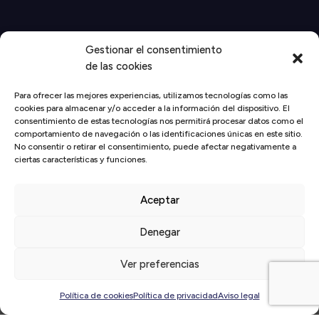
Gestionar el consentimiento
de las cookies
Para ofrecer las mejores experiencias, utilizamos tecnologías como las
cookies para almacenar y/o acceder a la información del dispositivo. El
consentimiento de estas tecnologías nos permitirá procesar datos como el
comportamiento de navegación o las identificaciones únicas en este sitio.
No consentir o retirar el consentimiento, puede afectar negativamente a
Inicio
/
Actualidad
/
El Círculo
/
Dual Link lanza el e-book
ciertas características y funciones.
gratuito sobre nueva normativa de medidas excepcionales
adoptadas por la crisis de la Covid19: ERTE, bajas, despidos y
Aceptar
teletrabajo con la colaboración de El Círculo ¡Descárgatelo
aquí!
Denegar
Ver preferencias
Política de cookies
Política de privacidad
Aviso legal