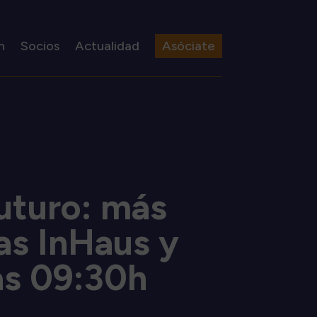
n
Socios
Actualidad
Asóciate
futuro: más
as InHaus y
as 09:30h