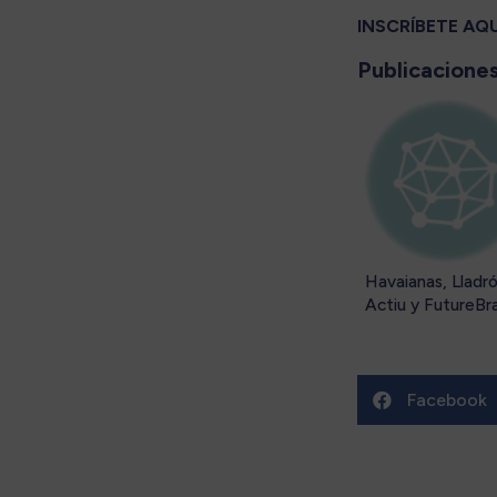
INSCRÍBETE AQUÍ
Publicaciones
Havaianas, Lladró
Actiu y FutureBr
en la jornada ‘Di
que hacen marca’
Círculo de Econo
y Padima ¡Te
Facebook

esperamos!