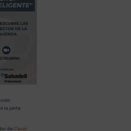
cción
e la junta
dor de
Casas