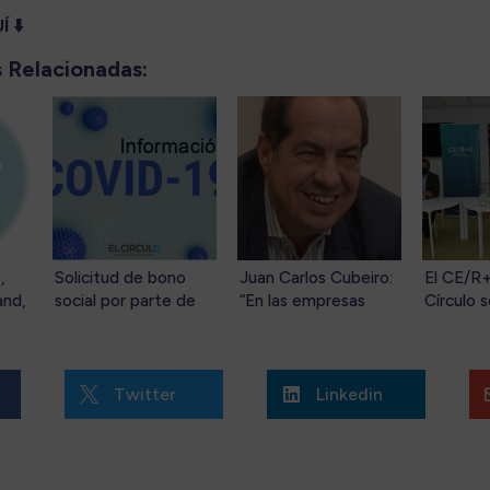
 ⬇️
 Relacionadas:
,
Solicitud de bono
Juan Carlos Cubeiro:
El CE/R+
and,
social por parte de
“En las empresas
Círculo s
seños
trabajadores
deberían tener más
promover
 del
autónomos que
neurolíderes. En ellas
concienc
mía
hayan cesado su
también hay
sostenib
actividad o hayan
populismo,
empresar
Twitter
Linkedin


visto reducida su
desgraciadamente»
facturación como
consecuencia del
COVID-19