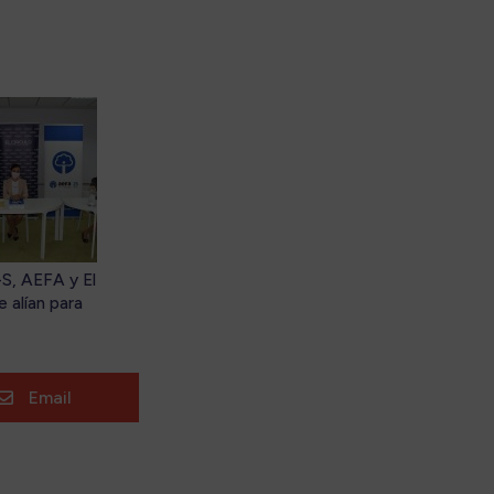
S, AEFA y El
e alían para
 la
iación en
ilidad
ial
Email
