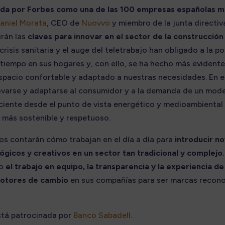
da por Forbes como una de las 100 empresas españolas má
aniel Morata
, CEO de
Nuovvo
y miembro de la junta directiva
rán las
claves para innovar en el sector de la construcción 
 crisis sanitaria y el auge del teletrabajo han obligado a la p
iempo en sus hogares y, con ello, se ha hecho más evidente
spacio confortable y adaptado a nuestras necesidades. En e
varse y adaptarse al consumidor y a la demanda de un mod
ciente desde el punto de vista energético y medioambiental
 más sostenible y respetuoso.
os contarán cómo trabajan en el día a día para
introducir n
gicos y creativos en un sector tan tradicional y complejo
mo
el trabajo en equipo, la transparencia y la experiencia de
motores de cambio
en sus compañías para ser marcas recono
stá patrocinada por
Banco Sabadell
.