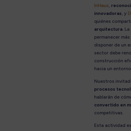
InHaus
,
reconoci
innovadoras
, y
D
quiénes comparti
arquitectura
. La
permanecer más t
disponer de un e
sector debe reno
construcción efi
hacia un entorno
Nuestros invitad
procesos tecnoló
hablarán de có
convertido en 
competitivas.
Esta actividad e